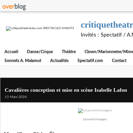
critiquethe
Invités : Spectatif / 
Accueil
Danse/Cirque
Théâtre
Clown/Marionnette/Mime/
Sonnets A. Malamut
Actualités
Spectatif.com
Contact
Cavalières conception et mise en scène Isabelle Lafon
15 Mars 2024
(c)LaurentSchneegans