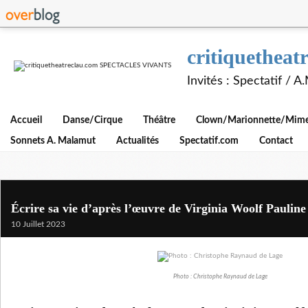
critiquethe
Invités : Spectatif / 
Accueil
Danse/Cirque
Théâtre
Clown/Marionnette/Mime/
Sonnets A. Malamut
Actualités
Spectatif.com
Contact
Écrire sa vie d’après l’œuvre de Virginia Woolf Pauline
10 Juillet 2023
Photo : Christophe Raynaud de Lage