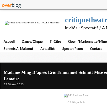
critiquethe
Invités : Spectatif / 
Accueil
Danse/Cirque
Théâtre
Clown/Marionnette/Mime/
Sonnets A. Malamut
Actualités
Spectatif.com
Contact
Madame Ming D’après Eric-Emmanuel Schmitt Mise en 
Lemaire
27 Février 2023
© Frédérique Toulet