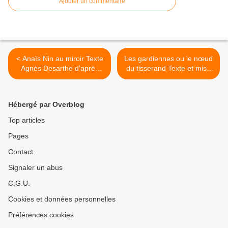
Ajouter un commentaire
< Anaïs Nin au miroir Texte
Les gardiennes ou le nœud
Agnès Desarthe d’après
du tisserand Texte et mise
AncreAncreL’Intemporalité
en scène Nasser Djemaï >
perdue et autres nouvelles
d’Anaïs Mise en scène Élise
Hébergé par Overblog
Vigier.
Top articles
Pages
Contact
Signaler un abus
C.G.U.
Cookies et données personnelles
Préférences cookies