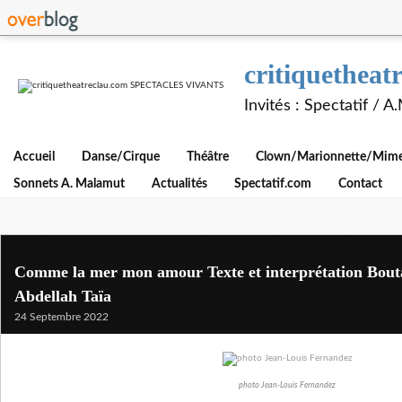
critiquethe
Invités : Spectatif / 
Accueil
Danse/Cirque
Théâtre
Clown/Marionnette/Mime/
Sonnets A. Malamut
Actualités
Spectatif.com
Contact
Comme la mer mon amour Texte et interprétation Bout
Abdellah Taïa
24 Septembre 2022
photo Jean-Louis Fernandez