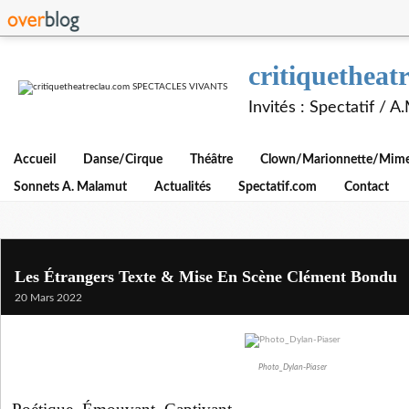
critiquethe
Invités : Spectatif / 
Accueil
Danse/Cirque
Théâtre
Clown/Marionnette/Mime/
Sonnets A. Malamut
Actualités
Spectatif.com
Contact
Les Étrangers Texte & Mise En Scène Clément Bondu
20 Mars 2022
Photo_Dylan-Piaser