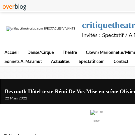
critiquethe
Invités : Spectatif / 
Accueil
Danse/Cirque
Théâtre
Clown/Marionnette/Mime/
Sonnets A. Malamut
Actualités
Spectatif.com
Contact
Beyrouth Hôtel texte Rémi De Vos Mise en scène Olivi
22 Mars 2022
© DR