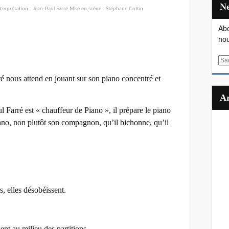
Abo
nou
E
m
é nous attend en jouant sur son piano concentré et
a
i
l
l Farré est « chauffeur de Piano », il prépare le piano
ano, non plutôt son compagnon, qu’il bichonne, qu’il
s, elles désobéissent.
nt au milieu des partitions.