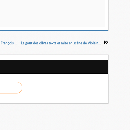
Le cabaret des absents auteur et mise en scène François Cervantes
Le gout des olives texte et mise en scène de Violaine Fournier