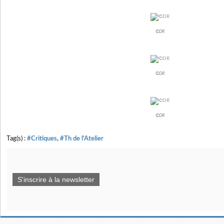
©DR
©DR
©DR
Tag(s) :
#Critiques
,
#Th de l'Atelier
S'inscrire à la newsletter