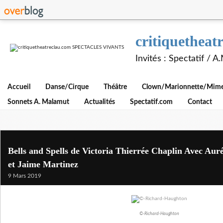
critiquethe
Invités : Spectatif / 
Accueil
Danse/Cirque
Théâtre
Clown/Marionnette/Mime/
Sonnets A. Malamut
Actualités
Spectatif.com
Contact
Bells and Spells de Victoria Thierrée Chaplin Avec Aur
et Jaime Martinez
9 Mars 2019
©-Richard-Haughton