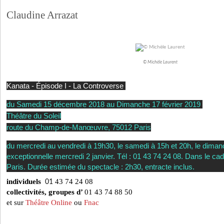
Claudine Arrazat
© Michèle Laurent
Kanata - Épisode I - La Controverse
du Samedi 15 décembre 2018 au Dimanche 17 février 2019
Théâtre du Soleil
route du Champ-de-Manœuvre, 75012 Paris
du mercredi au vendredi à 19h30, le samedi à 15h et 20h, le dima
exceptionnelle mercredi 2 janvier. Tél : 01 43 74 24 08. Dans le ca
Paris. Durée estimée du spectacle : 2h30, entracte inclus.
individuels
43 74 24 08
01
collectivités, groupes d’
01 43 74 88 50
et sur
Théâtre Online
ou
Fnac