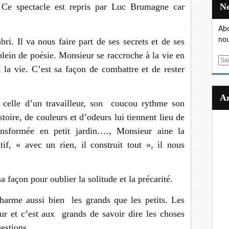
. Ce spectacle est repris par Luc Brumagne car
Abo
i. Il va nous faire part de ses secrets et de ses
nou
plein de poésie. Monsieur se raccroche à la vie en
E
 la vie. C’est sa façon de combattre et de rester
m
a
i
celle d’un travailleur, son coucou rythme son
l
toire, de couleurs et d’odeurs lui tiennent lieu de
ansformée en petit jardin…., Monsieur aine la
if, « avec un rien, il construit tout », il nous
 façon pour oublier la solitude et la précarité.
harme aussi bien les grands que les petits. Les
ur et c’est aux grands de savoir dire les choses
estions.