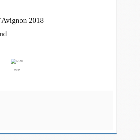
d’Avignon 2018
and
©DR