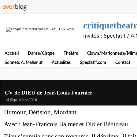
critiquethe
Invités : Spectatif / 
Accueil
Danse/Cirque
Théâtre
Clown/Marionnette/Mime/
Sonnets A. Malamut
Actualités
Spectatif.com
Contact
CV de DIEU de Jean-Louis Fournier
15 Septembre 2018
Humour, Dérision, Mordant.
Avec : Jean-Francois Balmer et
Didier Bénureau
Dieu s’ennuie dans son royaume. Il déprime, il fait