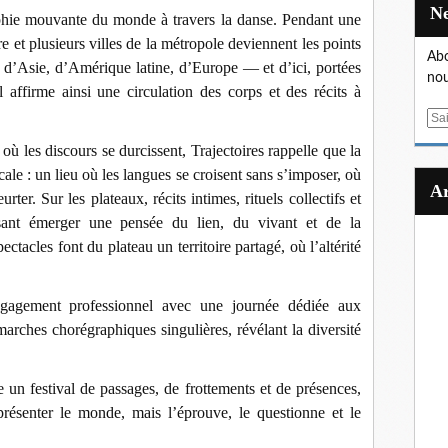
aphie mouvante du monde à travers la danse. Pendant une
e et plusieurs villes de la métropole deviennent les points
Abo
d’Asie, d’Amérique latine, d’Europe — et d’ici, portées
nou
val affirme ainsi une circulation des corps et des récits à
E
m
 où les discours se durcissent, Trajectoires rappelle que la
a
ale : un lieu où les langues se croisent sans s’imposer, où
i
rter. Sur les plateaux, récits intimes, rituels collectifs et
l
isant émerger une pensée du lien, du vivant et de la
tacles font du plateau un territoire partagé, où l’altérité
ngagement professionnel avec une journée dédiée aux
marches chorégraphiques singulières, révélant la diversité
 un festival de passages, de frottements et de présences,
résenter le monde, mais l’éprouve, le questionne et le