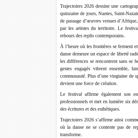
Trajectoires 2026 dessine une cartogr
quinzaine de jours, Nantes, Saint-Nazair
de passage d’œuvres venues d’Afrique, 
par les artistes du territoire. Le festi
rebours des replis contemporains.
À l’heure où les frontières se ferment et
danse demeure un espace de liberté radic
les différences se rencontrent sans se heu
gestes engagés vibrent ensemble, fa
communauté. Plus d’une vingtaine de spec
devient une force de création.
Le festival affirme également son e
professionnels et met en lumière six dé
des écritures et des esthétiques.
Trajectoires 2026 s’affirme ainsi comme
où la danse ne se contente pas de rep
transforme.