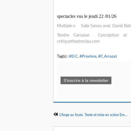
spectacles vus le jeudi 22 /01/26
Multiple-s Salia Sanou avec David Babi
Tendre Carcasse Conception et
critiquetheatreclau.com
Tag(s) :
#D.C
,
#Province
,
#C.Arrazat
S'inscrire à la newsletter
L'Ange au foyer. Texte et mise en scène Emma Dante