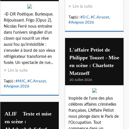
Lire la suite
-©-DR Poétique. Burlesque.
Tag(s) :
#D.C
,
#C.Arrazat
,
Réjouissant. Frigo [Opus 2],
#Avignon 2026
Nicolas Ferré nous entraîne
dans l'univers singulier d'un
clown qui nourrit un rêve
aussi fou qu'irrésistible :
L'affaire Petiot de
s'envoler à bord de son vieux
réfrigérateur transformé en
Philippe Touzet - Mise
fusée. Un spectacle de rue...
en scène : Charlotte
Lire la suite
Matzneff
20 Juillet 2026
Tag(s) :
#MJC
,
#C.Arrazat
,
#Avignon 2026
Inspirée de l'une des plus
célèbres affaires criminelles
françaises, L'Affaire Petiot
ALIF Texte et mise
nous plonge dans le Paris de
en scène :
l'Occupation. Tout
commence dans un