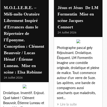
M.O.L.I.E.R.E. –
Jésus et Jésus De LM
Méli-mélo Oratoire
Formentin Mise en
Librement Inspiré
scène Jacques
d'Errances dans le
Connort
Répertoire de
24 Juillet 2026
l'Éponyme.
Conception : Clément
Photographe pascal gely
Beauvoir / Lucas
Réjouissant. Drolatique.
Éloquent. LM Formentin
Hénaf / Étienne
imagine une comédie
Luneau. Mise en
originale, drolatique et pleine
scène : Elsa Robinne
de malice. Tout commence
24 Juillet 2026
autour d'un verre de Suze.
Les apôtres, une bande de
compagnons aussi
Drolatique. Inventif. Enjoué.
attachants que maladroits,
Quel talent ! Clément
sont...
Beauvoir, Étienne Luneau et
Lire la suite