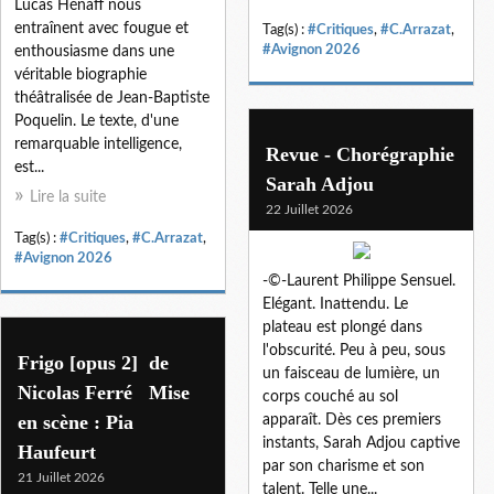
Lucas Hénaff nous
entraînent avec fougue et
Tag(s) :
#Critiques
,
#C.Arrazat
,
#Avignon 2026
enthousiasme dans une
véritable biographie
théâtralisée de Jean-Baptiste
Poquelin. Le texte, d'une
remarquable intelligence,
Revue - Chorégraphie
est...
Sarah Adjou
Lire la suite
22 Juillet 2026
Tag(s) :
#Critiques
,
#C.Arrazat
,
#Avignon 2026
-©-Laurent Philippe Sensuel.
Elégant. Inattendu. Le
plateau est plongé dans
l'obscurité. Peu à peu, sous
Frigo [opus 2] de
un faisceau de lumière, un
Nicolas Ferré Mise
corps couché au sol
en scène : Pia
apparaît. Dès ces premiers
instants, Sarah Adjou captive
Haufeurt
par son charisme et son
21 Juillet 2026
talent. Telle une...