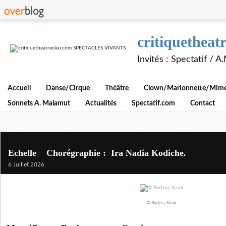
critiquethe
Invités : Spectatif / 
Accueil
Danse/Cirque
Théâtre
Clown/Marionnette/Mime/
Sonnets A. Malamut
Actualités
Spectatif.com
Contact
Echelle Chorégraphie : Ira Nadia Kodiche.
6 Juillet 2026
© Bartosz Kruk