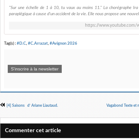
"Sur une échelle de 1 à 10, tu vaux au moins 11." La chorégraphe Ir
paraplégique à cause d'un accident de la vie. Elle nous propose une nouvelle
https://www.youtube.co
Tag(s) :
#D.C
,
#C.Arrazat
,
#Avignon 2026
S'inscrire à la newsletter
[4] Saisons d’ Ariane Liautaud.
Vagabond Texte et m
Commenter cet article