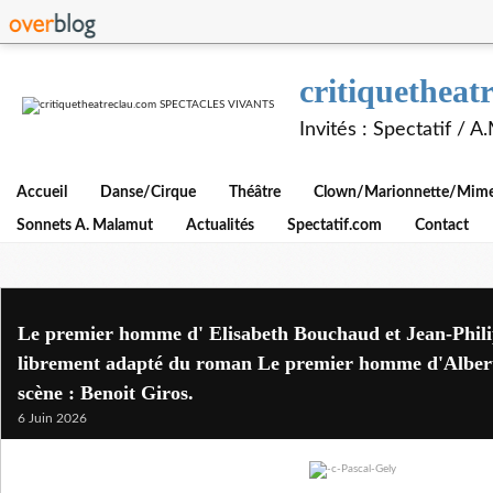
critiquethe
Invités : Spectatif / 
Accueil
Danse/Cirque
Théâtre
Clown/Marionnette/Mime/
Sonnets A. Malamut
Actualités
Spectatif.com
Contact
Le premier homme d' Elisabeth Bouchaud et Jean-Phil
librement adapté du roman Le premier homme d'Albe
scène : Benoit Giros.
6 Juin 2026