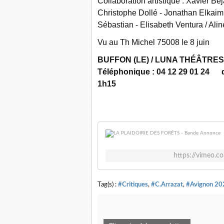
Collaboration artistique : Xavier Bé
Christophe Dollé - Jonathan Elkaim 
Sébastian - Elisabeth Ventura / Alin
Vu au Th Michel 75008 le 8 juin
BUFFON (LE) / LUNA THÉÂTRES 18
Téléphonique : 04 12 29 01 24 du 
1h15
https://vimeo.
Tag(s) :
#Critiques
,
#C.Arrazat
,
#Avignon 20