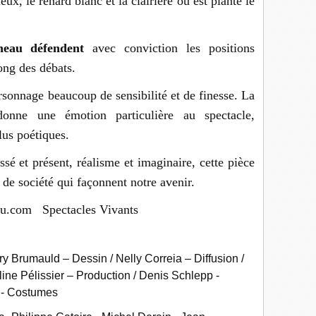
eux, le renard blanc et la clairière où est planté le
eau défendent
avec conviction les positions
ong des débats.
sonnage beaucoup de sensibilité et de finesse. La
 donne une émotion particulière au spectacle,
lus poétiques.
sé et présent, réalisme et imaginaire, cette pièce
 de société qui façonnent notre avenir.
lau.com Spectacles Vivants
 Brumauld – Dessin / Nelly Correia – Diffusion /
line Pélissier – Production / Denis Schlepp -
t - Costumes