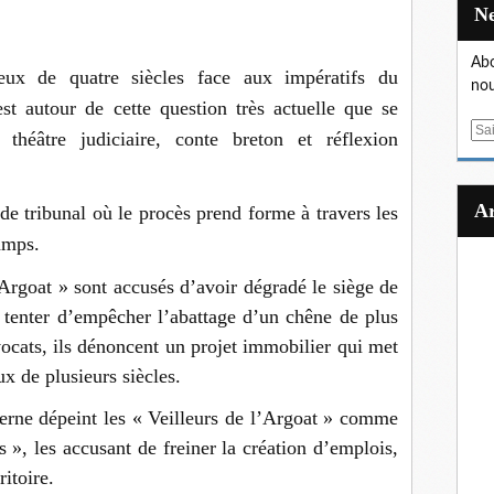
Abo
ux de quatre siècles face aux impératifs du
nou
 autour de cette question très actuelle que se
E
 théâtre judiciaire, conte breton et réflexion
m
a
i
de tribunal où le procès prend forme à travers les
l
amps.
Argoat » sont accusés d’avoir dégradé le siège de
 tenter d’empêcher l’abattage d’un chêne de plus
vocats, ils dénoncent un projet immobilier qui met
ux de plusieurs siècles.
erne dépeint les « Veilleurs de l’Argoat » comme
 », les accusant de freiner la création d’emplois,
ritoire.