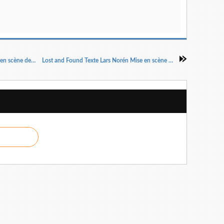
Le Silence de Claire Lagrange Ecriture et mise en scène de Céline Delbecq
Lost and Found Texte Lars Norén Mise en scène Charles Berling