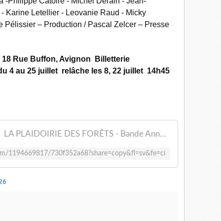
ja -Philippe Catoire - Michel Derain - Jean-
- Karine Letellier - Leovanie Raud - Micky
e Pélissier – Production / Pascal Zelcer – Presse
 Rue Buffon, Avignon Billetterie
4 au 25 juillet relâche les 8, 22 juillet 14h45
LA PLAIDOIRIE DES FORÊTS - Bande Annonce
com/1194669817/730f352a68?share=copy&fl=sv&fe=ci
26