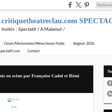
critiquetheatreclau.com SPEC
Invités : Spectatif / A.Malamut /
Clown/Marionnette/Mime/Jeune Public.
Avignon 2026
Spectatif.com
Contact
S
t mis en scène par Françoise Cadol et Rémi
-©-DR