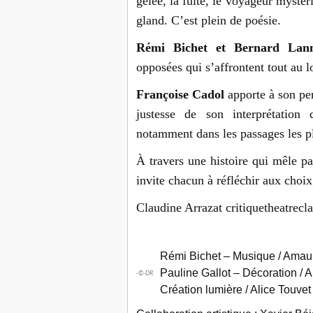
gelée, la fuite, le voyageur mystéri
gland. C’est plein de poésie.
Rémi Bichet et Bernard Lann
opposées qui s’affrontent tout au l
Françoise Cadol
apporte à son per
justesse de son interprétation
notamment dans les passages les p
À travers une histoire qui mêle pas
invite chacun à réfléchir aux choix
Claudine Arrazat critiquetheatrec
Rémi Bichet – Musique / Amaury
Pauline Gallot – Décoration / A
-©-DR
Création lumière / Alice Touve