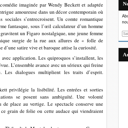
la comédie imaginée par Wendy Beckett et adaptée
intrigue amoureuse dans un décor contemporain où
Abo
ons sociales s’entrecroisent. Un comte romantique
nou
arme fantasque, sous l’œil calculateur d’un homme
 gravitent un Figaro nostalgique, une jeune femme
E
hique surgie de la rue aux allures de « folle de
m
a
e d’une satire vive et baroque attise la curiosité.
i
 avec application. Les quiproquos s’installent, les
l
évue. L’ensemble avance avec un sérieux qui freine
. Les dialogues multiplient les traits d’esprit.
 privilégie la lisibilité. Les entrées et sorties
tuations se posent sans ambiguïté. Une volonté
u de place au vertige. Le spectacle conserve une
 ce grain de folie ou cette audace qui viendraient