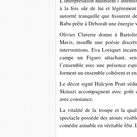
L’interprétation maintient l’atten
à la fois sûr de lui et légèremen
autorité tranquille que fissurent d
Babu prête à Deborah une énergie v
Olivier Claverie donne à Bartoli
Mavis, insuffle une poésie discrè
interventions. Eva Loriquet incarn
campe un Figaro attachant, sen
l’ensemble avec une présence espiè
forment un ensemble cohérent et en
Le décor signé Halcyon Pratt sédui
Skinazi accompagnent avec goût ce
avec constance.
La vitalité de la troupe et la qual
spectacle possède des atouts visibl
comédie aimable en véritable fête.