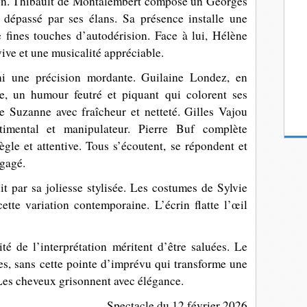
tion. Thibault de Montalembert compose un Georges
t dépassé par ses élans. Sa présence installe une
e fines touches d’autodérision. Face à lui, Hélène
ive et une musicalité appréciable.
ni une précision mordante. Guilaine Londez, en
te, un humour feutré et piquant qui colorent ses
e Suzanne avec fraîcheur et netteté. Gilles Vajou
timental et manipulateur. Pierre Buf complète
gle et attentive. Tous s’écoutent, se répondent et
gagé.
t par sa joliesse stylisée. Les costumes de Sylvie
tte variation contemporaine. L’écrin flatte l’œil
ité de l’interprétation méritent d’être saluées. Le
es, sans cette pointe d’imprévu qui transforme une
 Les cheveux grisonnent avec élégance.
Spectacle du 12 février 2026