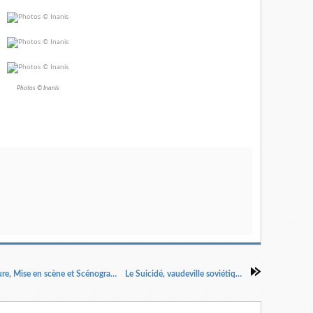
Photos © Inanis
Et dire que j’ai ton sang dans mes veines. Ecriture, Mise en scène et Scénographie Clément Piednoel Duval
Le Suicidé, vaudeville soviétique. A.Malamut.