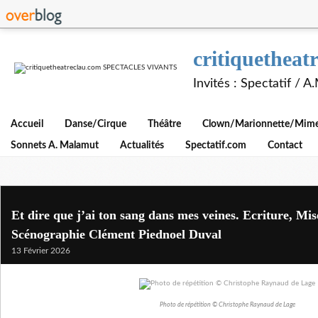
critiquethe
Invités : Spectatif / 
Accueil
Danse/Cirque
Théâtre
Clown/Marionnette/Mime/
Sonnets A. Malamut
Actualités
Spectatif.com
Contact
Et dire que j’ai ton sang dans mes veines. Ecriture, Mis
Scénographie Clément Piednoel Duval
13 Février 2026
Photo de répétition © Christophe Raynaud de Lage