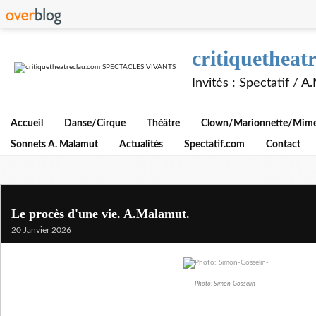
critiquethe
Invités : Spectatif / 
Accueil
Danse/Cirque
Théâtre
Clown/Marionnette/Mime/
Sonnets A. Malamut
Actualités
Spectatif.com
Contact
Le procès d'une vie. A.Malamut.
20 Janvier 2026
Photo: Simon-Gosselin-