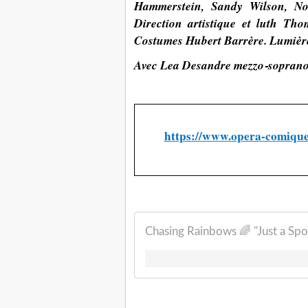
Hammerstein, Sandy Wilson, No
Direction artistique et luth T
Costumes Hubert Barrère. Lumièr
Avec Lea Desandre mezzo‑soprano 
https://www.opera-comique
Chasing Rainbows 🌈 "Just a Spo