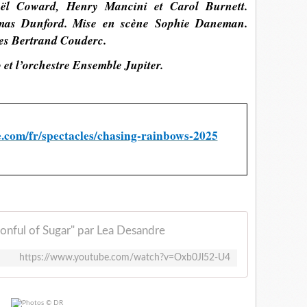
ël Coward, Henry Mancini et Carol Burnett.
homas Dunford. Mise en scène Sophie Daneman.
es Bertrand Couderc.
et l’orchestre Ensemble Jupiter.
.com/fr/spectacles/chasing-rainbows-2025
onful of Sugar" par Lea Desandre
https://www.youtube.com/watch?v=Oxb0Jl52-U4