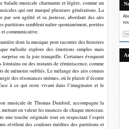
une balade musicale charmante et légère, comme un
usicales qui ont marqué plusieurs générations. La
par son agilité et sa justesse, abordant des airs
Abo
nou
Les partitions semblent naître spontanément, portées
e et communicative.
E
m
 manière dont la musique peut raconter des histoires
a
aque mélodie explore des émotions simples mais
i
a surprise ou la joie tranquille. Certaines évoquent
l
s lointains ou des instants de réminiscence, comme
nts de mémoire oubliés. Le mélange des airs connus
surgir des résonances intimes, où le plaisir d’écoute
ace à ce qui reste vivant dans l’imaginaire et le
ction musicale de Thomas Dunford, accompagne la
se, mettant en valeur les nuances de chaque morceau.
te une touche originale tout en respectant l’esprit
nts révèlent des couleurs inédites des partitions et