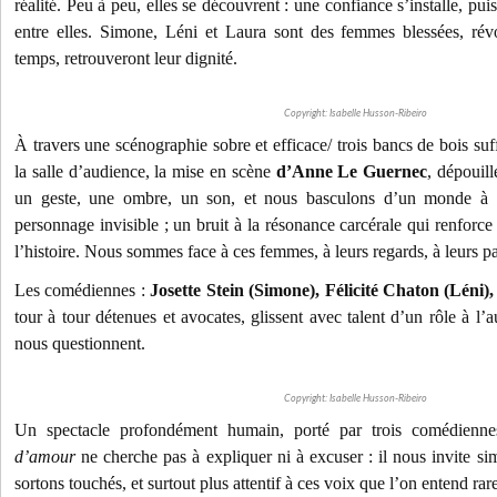
réalité. Peu à peu, elles se découvrent : une confiance s’installe, pu
entre elles. Simone, Léni et Laura sont des femmes blessées, révo
temps, retrouveront leur dignité.
Copyright: Isabelle Husson-Ribeiro
À travers une scénographie sobre et efficace/ trois bancs de bois suff
la salle d’audience, la mise en scène
d’Anne Le Guernec
, dépouill
un geste, une ombre, un son, et nous basculons d’un monde à l
personnage invisible ; un bruit à la résonance carcérale qui renforce 
l’histoire. Nous sommes face à ces femmes, à leurs regards, à leurs p
Les comédiennes :
Josette Stein (Simone), Félicité Chaton (Léni
tour à tour détenues et avocates, glissent avec talent d’un rôle à l’
nous questionnent.
Copyright: Isabelle Husson-Ribeiro
Un spectacle profondément humain, porté par trois comédienne
d’amour
ne cherche pas à expliquer ni à excuser : il nous invite s
sortons touchés, et surtout plus attentif à ces voix que l’on entend ra