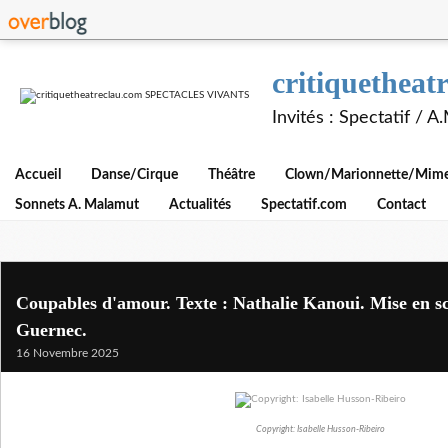
critiquethe
Invités : Spectatif / 
Accueil
Danse/Cirque
Théâtre
Clown/Marionnette/Mime/
Sonnets A. Malamut
Actualités
Spectatif.com
Contact
Coupables d'amour. Texte : Nathalie Kanoui. Mise en s
Guernec.
16 Novembre 2025
Copyright: Isabelle Husson-Ribeiro