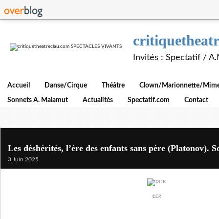
critiquethe
Invités : Spectatif / 
Accueil
Danse/Cirque
Théâtre
Clown/Marionnette/Mime/
Sonnets A. Malamut
Actualités
Spectatif.com
Contact
Les déshérités, l’ère des enfants sans père (Platonov).
3 Juin 2025
©DR