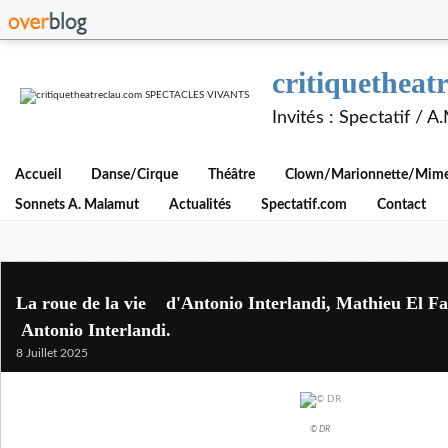
critiquethe
Invités : Spectatif / 
Accueil
Danse/Cirque
Théâtre
Clown/Marionnette/Mime/
Sonnets A. Malamut
Actualités
Spectatif.com
Contact
La roue de la vie d'Antonio Interlandi, Mathieu El Fa
Antonio Interlandi.
8 Juillet 2025
© DR