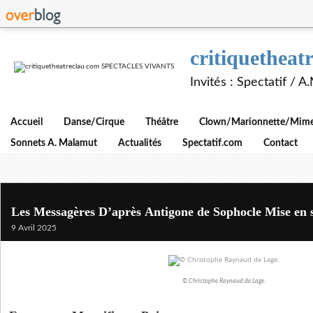
critiquethe
Invités : Spectatif / 
Accueil
Danse/Cirque
Théâtre
Clown/Marionnette/Mime/
Sonnets A. Malamut
Actualités
Spectatif.com
Contact
Les Messagères D’après Antigone de Sophocle Mise en s
9 Avril 2025
© Christophe Raynaud de Lage.