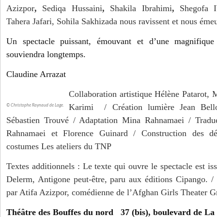
Azizpor
,
Sediqa Hussaini
,
Shakila Ibrahimi
,
Shegofa I
Tahera Jafari, Sohila Sakhizada nous ravissent et nous éme
Un spectacle puissant, émouvant et d’une magnifique
souviendra longtemps.
Claudine Arrazat
Collaboration artistique Hélène Patarot
Karimi / Création lumière Jean Bello
© Christophe Raynaud de Lage.
Sébastien Trouvé / Adaptation Mina Rahnamaei / Traduc
Rahnamaei et Florence Guinard / Construction des dé
costumes Les ateliers du TNP
Textes additionnels : Le texte qui ouvre le spectacle est i
Delerm, Antigone peut-être, paru aux éditions Cipango. / 
par Atifa Azizpor, comédienne de l’Afghan Girls Theater G
Théâtre des Bouffes du nord 37 (bis), boulevard de La