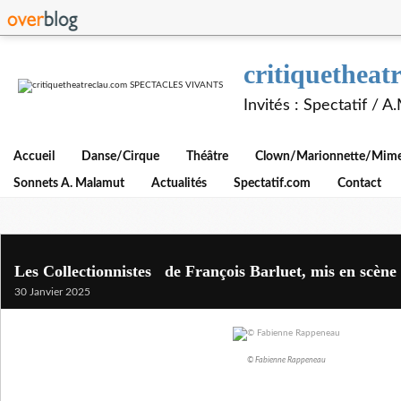
critiquethe
Invités : Spectatif / 
Accueil
Danse/Cirque
Théâtre
Clown/Marionnette/Mime/
Sonnets A. Malamut
Actualités
Spectatif.com
Contact
Les Collectionnistes de François Barluet, mis en scèn
30 Janvier 2025
© Fabienne Rappeneau