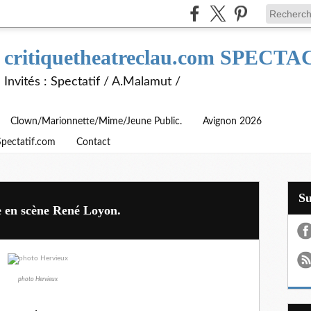
critiquetheatreclau.com SPEC
Invités : Spectatif / A.Malamut /
Clown/Marionnette/Mime/Jeune Public.
Avignon 2026
Spectatif.com
Contact
S
 en scène René Loyon.
photo Hervieux