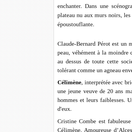
enchanter.
D
ans une scénogra
plateau nu aux murs noirs, le
époustouflante.
Claude-Bernard Pérot est un 
peau, véhément à la moindre c
au dessus de toute cette soci
tolérant comme un agneau env
Célimène
, interprétée avec br
une jeune veuve de 20 ans ma
hommes et leurs faiblesses. Un
d'eux.
Cristine Combe est fabuleuse 
Célimène. Amoureuse d’Alceste