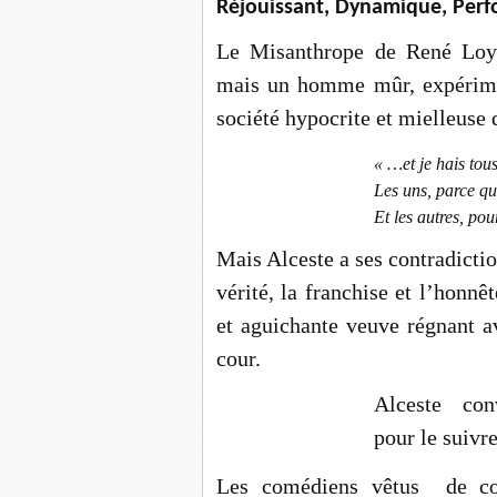
Réjouissant, Dynamique, Perf
Le Misanthrope de René Loy
mais un homme mûr, expérimen
société hypocrite et mielleuse q
« …et je hais tou
Les uns, parce qu
Et les autres, po
Mais Alceste a ses contradiction
vérité, la franchise et l’honn
et aguichante veuve régnant av
cour.
Alceste conv
pour le suivr
Les comédiens vêtus de co