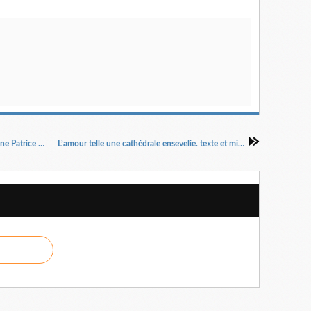
La douleur Texte Marguerite Duras Mise en scène Patrice Chéreau, Thierry Thieû Niang
L’amour telle une cathédrale ensevelie. texte et mise en scène Guy Régis Jr