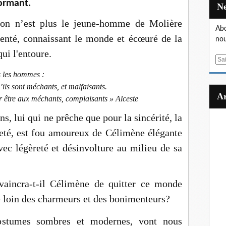
ormant.
on n’est plus le jeune-homme de Molière
Abo
té, connaissant le monde et écœuré de la
nou
ui l'entoure.
E
m
s les hommes :
a
’ils sont méchants, et malfaisants.
i
ur être aux méchants, complaisants » Alceste
l
s, lui qui ne prêche que pour la sincérité, la
êteté, est fou amoureux de Célimène élégante
ec légèreté et désinvolture au milieu de sa
aincra-t-il Célimène de quitter ce monde
e loin des charmeurs et des bonimenteurs?
stumes sombres et modernes, vont nous