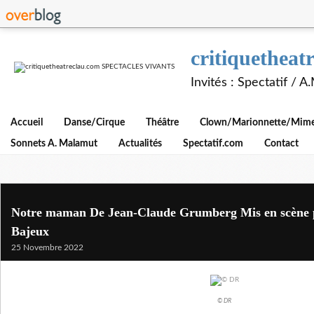
critiquethe
Invités : Spectatif / 
Accueil
Danse/Cirque
Théâtre
Clown/Marionnette/Mime/
Sonnets A. Malamut
Actualités
Spectatif.com
Contact
Notre maman De Jean-Claude Grumberg Mis en scène p
Bajeux
25 Novembre 2022
© DR