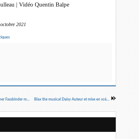
oulleau | Vidéo Quentin Balpe
 octobre 2021
tiques
Huit heures ne font pas un jour de Rainer Werner Fassbinder mise en scène Julie Deliquet
Blax the musical Daisy Auteur et mise en scène : Simon Leblond