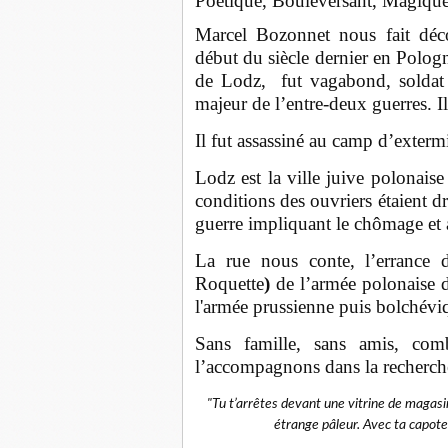
Poétique, Bouleversant, Magique
Marcel Bozonnet nous fait déco
début du siècle dernier en Pologn
de Lodz, fut vagabond, soldat 
majeur de l’entre-deux guerres. I
Il fut assassiné au camp d’exterm
Lodz est la ville juive polonaise 
conditions des ouvriers étaient d
guerre impliquant le chômage et a
La rue nous conte, l’errance d
Roquette
)
de l’armée polonaise d
l'armée prussienne puis bolchévi
Sans famille, sans amis, comb
l’accompagnons dans la recherche 
"Tu t’arrêtes devant une vitrine de magasi
étrange pâleur. Avec ta capote e