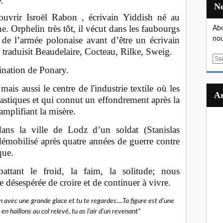
.
uvrir Isroël Rabon , écrivain Yiddish né au
e. Orphelin très tôt, il vécut dans les faubourgs
Abo
de l’armée polonaise avant d’être un écrivain
nou
l traduisit Beaudelaire, Cocteau, Rilke, Sweig.
E
ination de Ponary.
m
a
mais aussi le centre de l'industrie textile où les
i
rastiques et qui connut un effondrement après la
l
mplifiant la misère.
ans la ville de Lodz d’un soldat (Stanislas
émobilisé après quatre années de guerre contre
que.
attant le froid, la faim, la solitude; nous
désespérée de croire et de continuer à vivre.
n avec une grande glace et tu te regardes
.
...
Ta figure est d’une
n haillons au col relevé, tu as l’air d’un revenant"