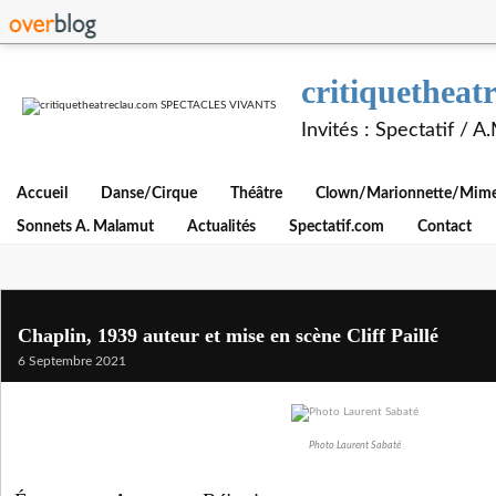
critiquethe
Invités : Spectatif / 
Accueil
Danse/Cirque
Théâtre
Clown/Marionnette/Mime/
Sonnets A. Malamut
Actualités
Spectatif.com
Contact
Chaplin, 1939 auteur et mise en scène Cliff Paillé
6 Septembre 2021
Photo Laurent Sabaté