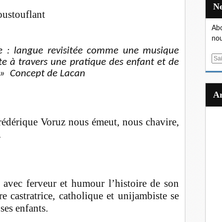
oustouflant
Abo
nou
e : langue revisitée comme une musique
E
te à travers une pratique des enfant et de
m
. » Concept de Lacan
a
i
l
Frédérique Voruz nous émeut, nous chavire,
.
avec ferveur et humour l’histoire de son
 castratrice, catholique et unijambiste se
ses enfants.