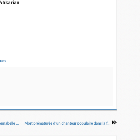
 Abkarian
ques
Waynak (T' es où ?) de Catherine Verlaguet et Annabelle Sergent Mise en scène ; Annabelle Sergent assistée d’Hélène Gay
Mort prématurée d’un chanteur populaire dans la force de l’âge Spectacle d’Arthur H et de Wajdi Mouawad