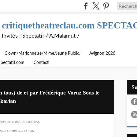
critiquetheatreclau.com SPEC
Invités : Spectatif / A.Malamut /
Clown/Marionnette/Mime/Jeune Public.
Avignon 2026
Spectatif.com
Contact
S
 tous) de et par Frédérique Voruz Sous le
bkarian
Photo ANTOINE-AGOUDJIAN