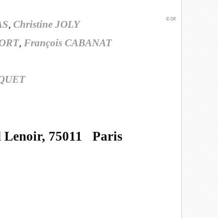
© DR
AS
,
Christine JOLY
VORT
,
François CABANAT
CQUET
d Lenoir, 75011 Paris