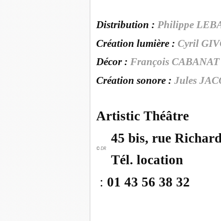
Distribution :
Philippe LEB
Création lumière :
Cyril GI
Décor :
François CABANAT
Création sonore :
Jules JA
Artistic Théâtre
45 bis, rue Richar
© DR
Tél. location
:
01 43 56 38 32