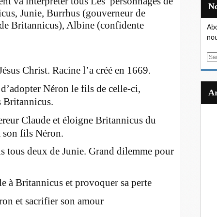
ent va interpréter tous Les personnages de
nicus, Junie, Burrhus (gouverneur de
de Britannicus), Albine (confidente
Abo
nou
E
m
 Jésus Christ. Racine l’a créé en 1669.
a
’adopter Néron le fils de celle-ci,
i
l
s Britannicus.
eur Claude et éloigne Britannicus du
à son fils Néron.
ris tous deux de Junie. Grand dilemme pour
le à Britannicus et provoquer sa perte
ron et sacrifier son amour