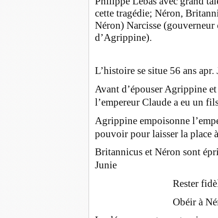
Philippe Lebas avec grand tal
cette tragédie; Néron, Britan
Néron) Narcisse (gouverneur 
d’Agrippine).
L’histoire se situe 56 ans apr.
Avant d’épouser Agrippine et d
l’empereur Claude a eu un fil
Agrippine empoisonne l’emper
pouvoir pour laisser la place 
Britannicus et Néron sont ép
Junie
Rester fidè
Obéir à Né