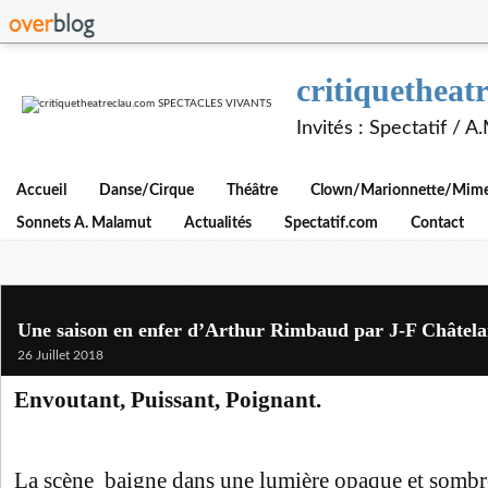
critiquethe
Invités : Spectatif / 
Accueil
Danse/Cirque
Théâtre
Clown/Marionnette/Mime/
Sonnets A. Malamut
Actualités
Spectatif.com
Contact
Une saison en enfer d’Arthur Rimbaud par J-F Châtela
26 Juillet 2018
Envoutant, Puissant, Poignant.
La scène baigne dans une lumière opaque et sombre,