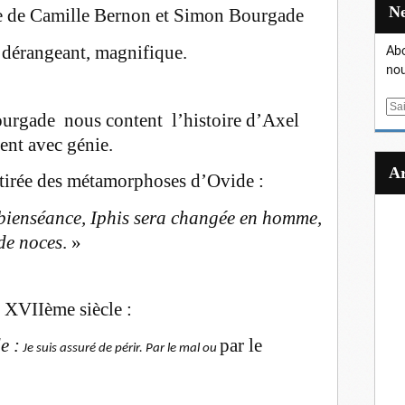
e de Camille Bernon et Simon Bourgade
 dérangeant, magnifique.
Abo
nou
E
urgade nous content l’histoire d’Axel
m
ent avec génie.
a
i
 tirée des métamorphoses d’Ovide :
l
 bienséance, Iphis sera changée en homme,
de noces
. »
 XVIIème siècle :
e :
par le
Je suis assuré de périr. Par le mal ou