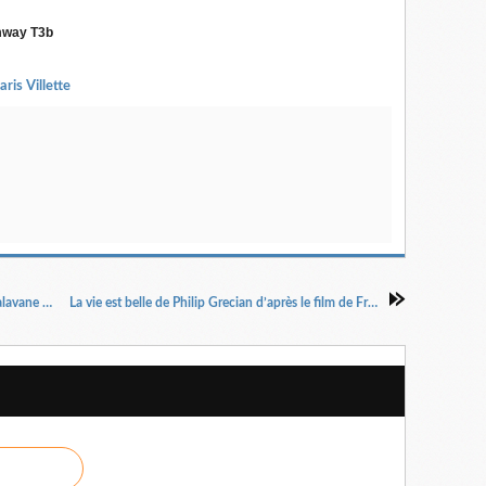
amway T3b
ris Villette
Chandâla l’impur Mise en scène Koumarane Valavane Par le Théâtre Indianostrum de Pondichéry
La vie est belle de Philip Grecian d’après le film de Frank Capra Mise en scène Stéphane Daurat