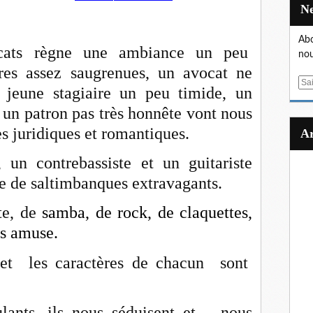
Abo
cats règne une ambiance un peu
nou
ires assez saugrenues, un avocat ne
E
e jeune stagiaire un peu timide, un
m
 un patron pas très honnête vont nous
a
i
s juridiques et romantiques.
l
, un contrebassiste et un guitariste
e de saltimbanques extravagants.
te, de
samba, de rock, de claquettes,
us amuse.
 et les caractères de chacun sont
lants, ils nous séduisent et nous