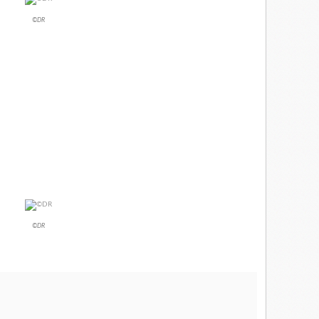
©DR
©DR