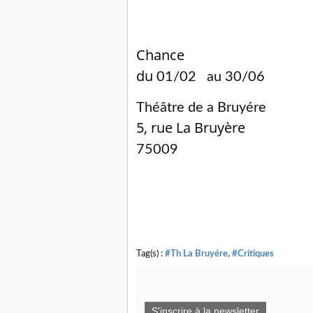
Chance
du
01/02 au 30/06
Théâtre de a Bruyére
5, rue La Bruyère
75009
Tag(s) :
#Th La Bruyére
,
#Critiques
S'inscrire à la newsletter