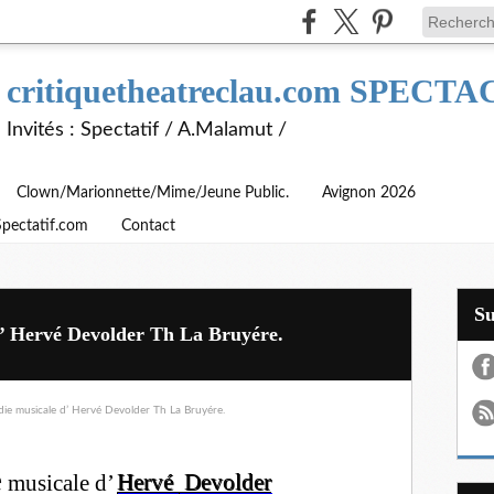
critiquetheatreclau.com SPEC
Invités : Spectatif / A.Malamut /
Clown/Marionnette/Mime/Jeune Public.
Avignon 2026
Spectatif.com
Contact
S
 Hervé Devolder Th La Bruyére.
e
musicale d’
Hervé
Devolder