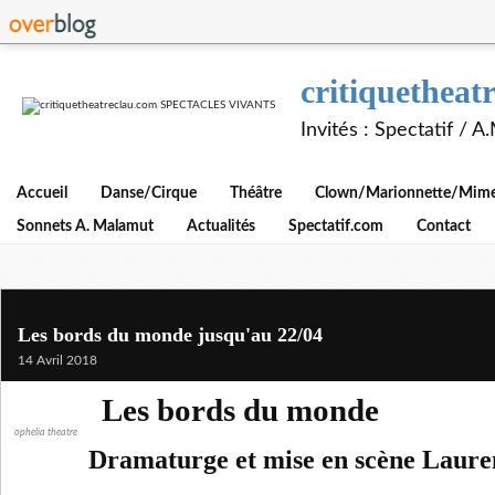
critiquethe
Invités : Spectatif / 
Accueil
Danse/Cirque
Théâtre
Clown/Marionnette/Mime/
Sonnets A. Malamut
Actualités
Spectatif.com
Contact
Les bords du monde jusqu'au 22/04
14 Avril 2018
Les bords du monde
ophelia theatre
Dramaturge et mise en scène Laure