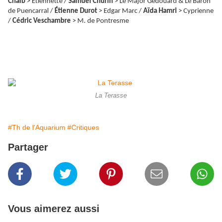
Chaïb
> Étiennette /
Samuel Churin
> Le Major Gedouard & Le Baron
de Puencarral /
Étienne Durot
> Edgar Marc /
Aïda Hamri
> Cyprienne
/
Cédric Veschambre
> M. de Pontresme
La Terasse
#Th de l'Aquarium
#Critiques
Partager
Vous aimerez aussi