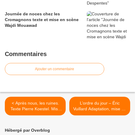
Journée de noces chez les
Cromagnons texte et mise en scène
Wajdi Mouawad
Commentaires
Ajouter un commentaire
< Après nous, les ruines.
L’ordre du jour – Éric
Texte Pierre Koestel. Mise
Vuillard Adaptation, mise en
en scène Lena Paugam
scène et lumière : Jean
Bellorini >
Hébergé par Overblog