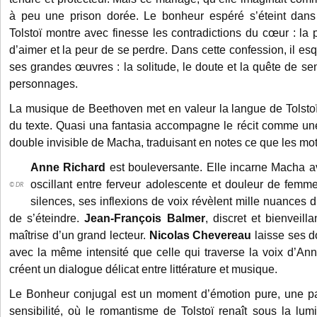
à peu une prison dorée. Le bonheur espéré s’éteint dans 
Tolstoï montre avec finesse les contradictions du cœur : la p
d’aimer et la peur de se perdre. Dans cette confession, il e
ses grandes œuvres : la solitude, le doute et la quête de se
personnages.
La musique de Beethoven met en valeur la langue de Tolstoï 
du texte. Quasi una fantasia accompagne le récit comme une 
double invisible de Macha, traduisant en notes ce que les mot
Anne Richard
est bouleversante. Elle incarne Macha av
oscillant entre ferveur adolescente et douleur de femm
© DR
silences, ses inflexions de voix révèlent mille nuances
de s’éteindre.
Jean-François Balmer
, discret et bienveilla
maîtrise d’un grand lecteur.
Nicolas Chevereau
laisse ses do
avec la même intensité que celle qui traverse la voix d’An
créent un dialogue délicat entre littérature et musique.
Le Bonheur conjugal est un moment d’émotion pure, une p
sensibilité, où le romantisme de Tolstoï renaît sous la lu