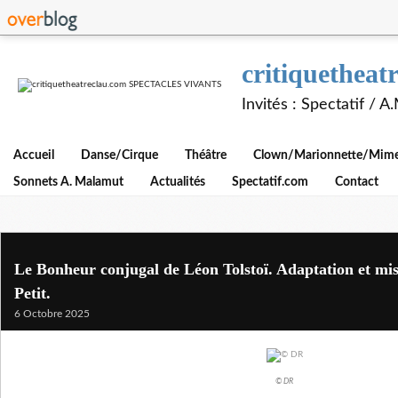
critiquethe
Invités : Spectatif / 
Accueil
Danse/Cirque
Théâtre
Clown/Marionnette/Mime/
Sonnets A. Malamut
Actualités
Spectatif.com
Contact
Le Bonheur conjugal de Léon Tolstoï. Adaptation et mis
Petit.
6 Octobre 2025
© DR