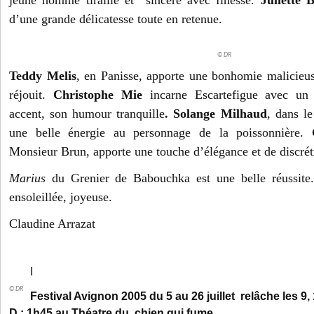
jeune homme tiraillé et sincère avec finesse.
Juliette 
d’une grande délicatesse toute en retenue.
© DR
Teddy Melis
, en Panisse, apporte une bonhomie malicieu
réjouit.
Christophe Mie
incarne Escartefigue avec un 
accent, son humour tranquille
. Solange Milhaud
, dans l
une belle énergie au personnage de la poissonnière.
Monsieur Brun, apporte une touche d’élégance et de discrét
Marius
du Grenier de Babouchka est une belle réussite
ensoleillée, joyeuse.
Claudine Arrazat
I
© DR
Festival Avignon 2005 du 5 au 26 juillet relâche les 9,
D : 1h45 au Théatre du chien qui fume