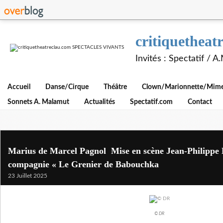
critiquethe
Invités : Spectatif / 
Accueil
Danse/Cirque
Théâtre
Clown/Marionnette/Mime/
Sonnets A. Malamut
Actualités
Spectatif.com
Contact
Marius de Marcel Pagnol Mise en scène Jean-Philippe 
compagnie « Le Grenier de Babouchka
23 Juillet 2025
© DR