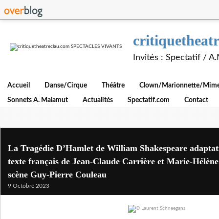
critiquethe
Invités : Spectatif / 
Accueil
Danse/Cirque
Théâtre
Clown/Marionnette/Mime/
Sonnets A. Malamut
Actualités
Spectatif.com
Contact
La Tragédie D’Hamlet de William Shakespeare adaptat
texte français de Jean-Claude Carrière et Marie-Hélène
scène Guy-Pierre Couleau
9 Octobre 2023