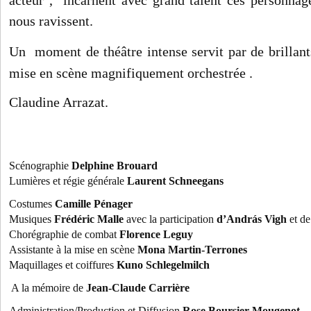
acteur
", incarnent avec grand talent ces personna
nous ravissent.
Un moment de théâtre intense servit par de brillan
mise en scène magnifiquement orchestrée .
Claudine Arrazat.
Scénographie
Delphine Brouard
Lumières et régie générale
Laurent Schneegans
Costumes
Camille Pénager
Musiques
Frédéric Malle
avec la participation
d’András Vigh
et de
Chorégraphie de combat
Florence Leguy
Assistante à la mise en scène
Mona Martin-Terrones
Maquillages et coiffures
Kuno Schlegelmilch
A la mémoire de
Jean-Claude Carrière
Administration/Production et Diffusion
Rose Boursier-Mougenot