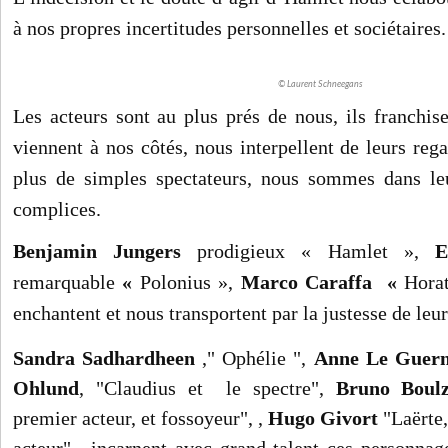
à nos propres incertitudes personnelles et sociétaires.
© Laurent Schneegans
Les acteurs sont au plus prés de nous, ils franchis
viennent à nos côtés, nous interpellent de leurs re
plus de simples spectateurs, nous sommes dans le
complices.
Benjamin Jungers
prodigieux « Hamlet »,
E
remarquable
«
Polonius »,
Marco Caraffa «
Horat
enchantent et nous transportent par la justesse de leur
Sandra Sadhardheen
," Ophélie ",
Anne Le Guer
Ohlund
, "Claudius et le spectre",
Bruno Boulz
premier acteur, et fossoyeur", ,
Hugo Givort
"Laërte,