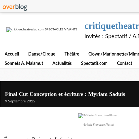
critiquethe
Invités : Spectatif / 
Accueil
Danse/Cirque
Théâtre
Clown/Marionnette/Mime/
Sonnets A. Malamut
Actualités
Spectatif.com
Contact
Final Cut Conception et écriture : Myriam Saduis
9 Septembre 2022
®Marie-Françoise-Plissart_