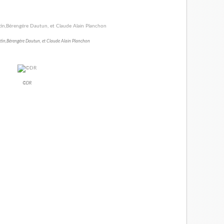
in,Bérengére Dautun, et Claude Alain Planchon
©DR