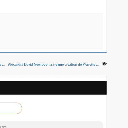
Bronx de Chazz Palminteri Mise en scène Steve Suissa
Alexandra David Néel pour la vie une création de Pierrette Dupoyet
9:02