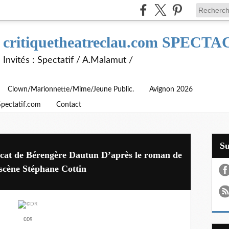
critiquetheatreclau.com SPEC
Invités : Spectatif / A.Malamut /
Clown/Marionnette/Mime/Jeune Public.
Avignon 2026
Spectatif.com
Contact
S
licat de Bérengère Dautun D’après le roman de
scène Stéphane Cottin
©DR