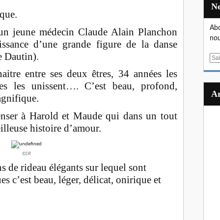
que.
Abo
 un jeune médecin Claude
Alain Planchon
nou
aissance d’une grande figure de la danse
 Dautin).
E
m
itre entre ses deux êtres, 34 années les
a
es les unissent…. C’est beau, profond,
i
agnifique.
l
nser à Harold et Maude qui dans un tout
illeuse histoire d’amour.
©DR
ns de rideau élégants sur lequel sont
es c’est beau, léger, délicat, onirique et