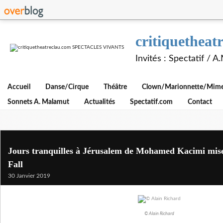
critiquethe
Invités : Spectatif / 
Accueil
Danse/Cirque
Théâtre
Clown/Marionnette/Mime/
Sonnets A. Malamut
Actualités
Spectatif.com
Contact
Jours tranquilles à Jérusalem de Mohamed Kacimi mis
Fall
30 Janvier 2019
© Alain Richard