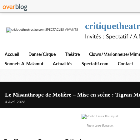
critiquethe
Invités : Spectatif / 
Accueil
Danse/Cirque
Théâtre
Clown/Marionnette/Mime/
Sonnets A. Malamut
Actualités
Spectatif.com
Contact
Le Misanthrope de Molière – Mise en scène : Tigran M
4 Avril 2026
Photo Laura Bousquet