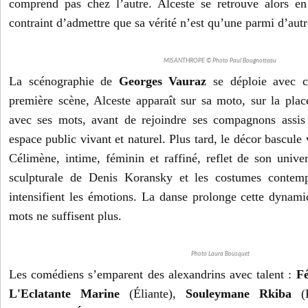
comprend pas chez l’autre. Alceste se retrouve alors en
contraint d’admettre que sa vérité n’est qu’une parmi d’autr
MISANTHROPE © Photo Paul Bougnotteau
La scénographie de
Georges Vauraz
se déploie avec cl
première scène, Alceste apparaît sur sa moto, sur la place
avec ses mots, avant de rejoindre ses compagnons assis
espace public vivant et naturel. Plus tard, le décor bascule
Célimène, intime, féminin et raffiné, reflet de son unive
sculpturale de Denis Koransky et les costumes contem
intensifient les émotions. La danse prolonge cette dynamiq
mots ne suffisent plus.
Photo Laura Bousquet
Les comédiens s’emparent des alexandrins avec talent :
Fé
L'Eclatante Marine
(Éliante),
Souleymane Rkiba
(P