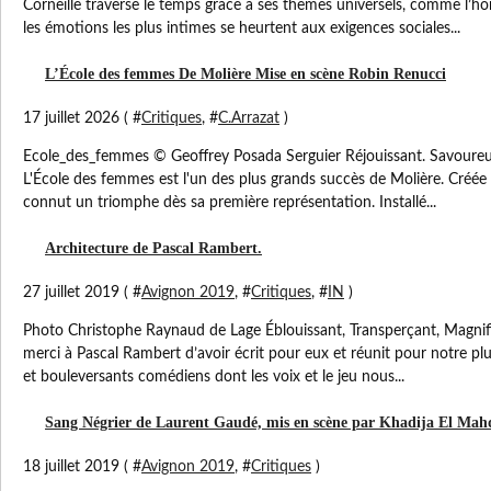
Corneille traverse le temps grâce à ses thèmes universels, comme l’honn
les émotions les plus intimes se heurtent aux exigences sociales...
L’École des femmes De Molière Mise en scène Robin Renucci
17 juillet 2026 ( #
Critiques
, #
C.Arrazat
)
Ecole_des_femmes © Geoffrey Posada Serguier Réjouissant. Savoureux
L'École des femmes est l'un des plus grands succès de Molière. Créée a
connut un triomphe dès sa première représentation. Installé...
Architecture de Pascal Rambert.
27 juillet 2019 ( #
Avignon 2019
, #
Critiques
, #
IN
)
Photo Christophe Raynaud de Lage Éblouissant, Transperçant, Magnif
merci à Pascal Rambert d’avoir écrit pour eux et réunit pour notre plu
et bouleversants comédiens dont les voix et le jeu nous...
Sang Négrier de Laurent Gaudé, mis en scène par Khadija El Mah
18 juillet 2019 ( #
Avignon 2019
, #
Critiques
)