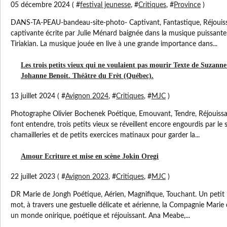
05 décembre 2024 ( #
festival jeunesse
, #
Critiques
, #
Province
)
DANS-TA-PEAU-bandeau-site-photo- Captivant, Fantastique, Réjouissa
captivante écrite par Julie Ménard baignée dans la musique puissant
Tiriakian. La musique jouée en live à une grande importance dans...
Les trois petits vieux qui ne voulaient pas mourir Texte de Suzann
Johanne Benoit. Théâtre du Frèt (Québec).
13 juillet 2024 ( #
Avignon 2024
, #
Critiques
, #
MJC
)
Photographe Olivier Bochenek Poétique, Emouvant, Tendre, Réjouissa
font entendre, trois petits vieux se réveillent encore engourdis par l
chamailleries et de petits exercices matinaux pour garder la...
Amour Ecriture et mise en scène Jokin Oregi
22 juillet 2023 ( #
Avignon 2023
, #
Critiques
, #
MJC
)
DR Marie de Jongh Poétique, Aérien, Magnifique, Touchant. Un petit b
mot, à travers une gestuelle délicate et aérienne, la Compagnie Mari
un monde onirique, poétique et réjouissant. Ana Meabe,...