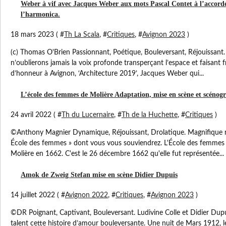
Weber à vif avec Jacques Weber aux mots Pascal Contet à l’accord
l’harmonica.
18 mars 2023 ( #
Th La Scala
, #
Critiques
, #
Avignon 2023
)
(c) Thomas O'Brien Passionnant, Poétique, Bouleversant, Réjouissan
n’oublierons jamais la voix profonde transperçant l’espace et faisant f
d’honneur à Avignon, ‘Architecture 2019’, Jacques Weber qui...
L’école des femmes de Molière Adaptation, mise en scène et scéno
24 avril 2022 ( #
Th du Lucernaire
, #
Th de la Huchette
, #
Critiques
)
©Anthony Magnier Dynamique, Réjouissant, Drolatique. Magnifique réu
École des femmes » dont vous vous souviendrez. L'École des femmes 
Molière en 1662. C'est le 26 décembre 1662 qu'elle fut représentée...
Amok de Zweig Stefan mise en scène Didier Dupuis
14 juillet 2022 ( #
Avignon 2022
, #
Critiques
, #
Avignon 2023
)
©DR Poignant, Captivant, Bouleversant. Ludivine Colle et Didier Dup
talent cette histoire d’amour bouleversante. Une nuit de Mars 1912, le