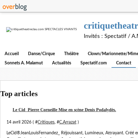
critiquethe
Invités : Spectatif / 
Accueil
Danse/Cirque
Théâtre
Clown/Marionnette/Mime/
Sonnets A. Malamut
Actualités
Spectatif.com
Contact
Top articles
Le Cid Pierre Corneille Mise en scène Denis Podalydès.
14 avril 2026 ( #
Critiques
, #
C.Arrazat
)
LeCid®JeanLouisFernandez_ Réjouissant, Lumineux, Attrayant. Créé en