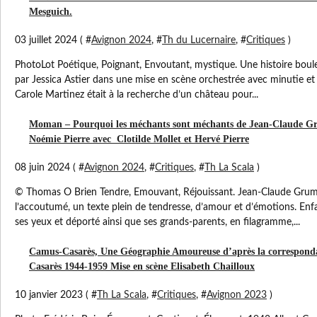
Mesguich.
03 juillet 2024 ( #
Avignon 2024
, #
Th du Lucernaire
, #
Critiques
)
PhotoLot Poétique, Poignant, Envoutant, mystique. Une histoire boule
par Jessica Astier dans une mise en scène orchestrée avec minutie et
Carole Martinez était à la recherche d’un château pour...
Moman – Pourquoi les méchants sont méchants de Jean-Claude Gr
Noémie Pierre avec Clotilde Mollet et Hervé Pierre
08 juin 2024 ( #
Avignon 2024
, #
Critiques
, #
Th La Scala
)
© Thomas O Brien Tendre, Emouvant, Réjouissant. Jean-Claude Gru
l’accoutumé, un texte plein de tendresse, d’amour et d’émotions. Enfa
ses yeux et déporté ainsi que ses grands-parents, en filagramme,...
Camus-Casarès, Une Géographie Amoureuse d’après la correspond
Casarès 1944-1959 Mise en scène Elisabeth Chailloux
10 janvier 2023 ( #
Th La Scala
, #
Critiques
, #
Avignon 2023
)