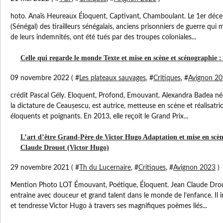
hoto. Anaïs Heureaux Éloquent, Captivant, Chamboulant. Le 1er déc
(Sénégal) des tirailleurs sénégalais, anciens prisonniers de guerre qui
de leurs indemnités, ont été tués par des troupes coloniales...
Celle qui regarde le monde Texte et mise en scène et scénographie 
09 novembre 2022 ( #
Les plateaux sauvages
, #
Critiques
, #
Avignon 2
crédit Pascal Gély. Eloquent, Profond, Emouvant. Alexandra Badea 
la dictature de Ceaușescu, est autrice, metteuse en scène et réalisatri
éloquents et poignants. En 2013, elle reçoit le Grand Prix...
L’art d’être Grand-Père de Victor Hugo Adaptation et mise en scène
Claude Drouot (Victor Hugo)
29 novembre 2021 ( #
Th du Lucernaire
, #
Critiques
, #
Avignon 2023
)
Mention Photo LOT Émouvant, Poétique, Éloquent. Jean Claude Dro
entraine avec douceur et grand talent dans le monde de l’enfance. Il i
et tendresse Victor Hugo à travers ses magnifiques poèmes liés...