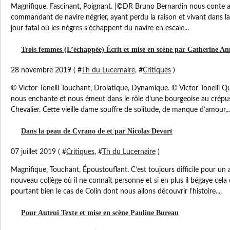
Magnifique, Fascinant, Poignant. |©DR Bruno Bernardin nous conte ave
commandant de navire négrier, ayant perdu la raison et vivant dans la
jour fatal où les nègres s’échappent du navire en escale...
Trois femmes (L’échappée) Écrit et mise en scène par Catherine An
28 novembre 2019 ( #
Th du Lucernaire
, #
Critiques
)
© Victor Tonelli Touchant, Drolatique, Dynamique. © Victor Tonelli Que
nous enchante et nous émeut dans le rôle d’une bourgeoise au crépu
Chevalier. Cette vieille dame souffre de solitude, de manque d’amour,..
Dans la peau de Cyrano de et par Nicolas Devort
07 juillet 2019 ( #
Critiques
, #
Th du Lucernaire
)
Magnifique, Touchant, Époustouflant. C’est toujours difficile pour un 
nouveau collège où il ne connaît personne et si en plus il bégaye cela
pourtant bien le cas de Colin dont nous allons découvrir l’histoire....
Pour Autrui Texte et mise en scène Pauline Bureau