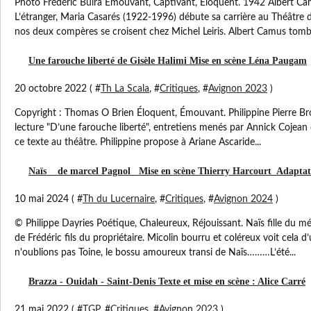
Photo Frédéric Buira Émouvant, Captivant, Éloquent. 1942 Albert C
L’étranger, Maria Casarés (1922-1996) débute sa carrière au Théâtre 
nos deux compères se croisent chez Michel Leiris. Albert Camus tombe
Une farouche liberté de Gisèle Halimi Mise en scène Léna Paugam
20 octobre 2022 ( #
Th La Scala
, #
Critiques
, #
Avignon 2023
)
Copyright : Thomas O Brien Éloquent, Émouvant. Philippine Pierre Bro
lecture "D’une farouche liberté", entretiens menés par Annick Cojean d
ce texte au théâtre. Philippine propose à Ariane Ascaride...
Naïs de marcel Pagnol Mise en scène Thierry Harcourt Adaptat
10 mai 2024 ( #
Th du Lucernaire
, #
Critiques
, #
Avignon 2024
)
© Philippe Dayries Poétique, Chaleureux, Réjouissant. Naïs fille du 
de Frédéric fils du propriétaire. Micolin bourru et coléreux voit cela d
n'oublions pas Toine, le bossu amoureux transi de Naïs………L’été...
Brazza - Ouidah - Saint-Denis Texte et mise en scène : Alice Carré
21 mai 2022 ( #
TGP
, #
Critiques
, #
Avignon 2023
)