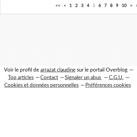
2
3
4
<<
<
1
2
3
4
5
6
7
8
9
10
>
0
0
0
Voir le profil de
arrazat claudine
sur le portail Overblog
Top articles
Contact
Signaler un abus
C.G.U.
Cookies et données personnelles
Préférences cookies