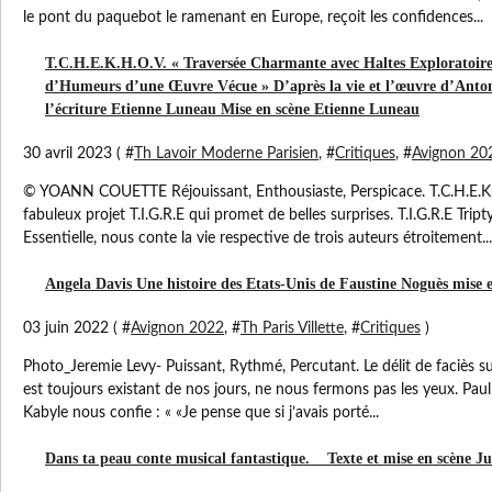
le pont du paquebot le ramenant en Europe, reçoit les confidences...
T.C.H.E.K.H.O.V. « Traversée Charmante avec Haltes Exploratoires
d’Humeurs d’une Œuvre Vécue » D’après la vie et l’œuvre d’Anto
l’écriture Etienne Luneau Mise en scène Etienne Luneau
30 avril 2023 ( #
Th Lavoir Moderne Parisien
, #
Critiques
, #
Avignon 20
© YOANN COUETTE Réjouissant, Enthousiaste, Perspicace. T.C.H.E.K.H
fabuleux projet T.I.G.R.E qui promet de belles surprises. T.I.G.R.E Tri
Essentielle, nous conte la vie respective de trois auteurs étroitement...
Angela Davis Une histoire des Etats-Unis de Faustine Noguès mise 
03 juin 2022 ( #
Avignon 2022
, #
Th Paris Villette
, #
Critiques
)
Photo_Jeremie Levy- Puissant, Rythmé, Percutant. Le délit de faciès s
est toujours existant de nos jours, ne nous fermons pas les yeux. Pau
Kabyle nous confie : « «Je pense que si j’avais porté...
Dans ta peau conte musical fantastique. Texte et mise en scène J