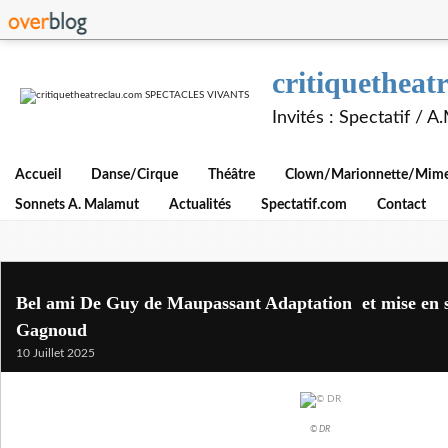
critiquethe
Invités : Spectatif / 
Accueil
Danse/Cirque
Théâtre
Clown/Marionnette/Mime/
Sonnets A. Malamut
Actualités
Spectatif.com
Contact
Bel ami De Guy de Maupassant Adaptation et mise en 
Gagnoud
10 Juillet 2025
© DR