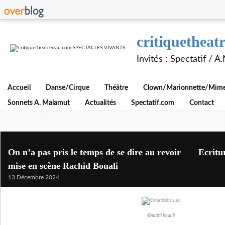
critiquethe
Invités : Spectatif / 
Accueil
Danse/Cirque
Théâtre
Clown/Marionnette/Mime/
Sonnets A. Malamut
Actualités
Spectatif.com
Contact
On n’a pas pris le temps de se dire au revoir Ecriture
mise en scène Rachid Bouali
13 Décembre 2024
©mattisbouali