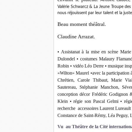
Antoine Caubet, 
Valérie Schwarcz & La Jeune Troupe des Î
nous réjouissent par leur talent et la juste
Beau moment théâtral.
Claudine Arrazat.
• Assistanat à la mise en scène Mari
Dulondel • costumes Malaury Flamand
Robin • vidéo Léo Derre • musique inspi
«Wilton» Maurel •avec la participation
Chrétien, Carole Thibaut, Marie Via
Sautereau, Stéphanie Manchon, Séver
conception décor Frédéric Godignon &
Klein • régie son Pascal Gelmi • rég
recherche accessoires Laurent Lureault •
Constance de Saint-Rémy, Léa Peguy, 
Vu au Théâtre de la Cité internation