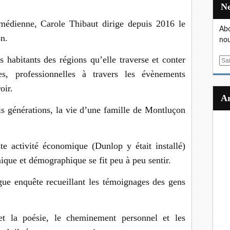
médienne, Carole Thibaut dirige depuis 2016 le
Abo
n.
nou
 habitants des régions qu’elle traverse et conter
E
m
mes, professionnelles à travers les évènements
a
oir.
i
l
ois générations, la vie d’une famille de Montluçon
 activité économique (Dunlop y était installé)
que et démographique se fit peu à peu sentir.
gue enquête recueillant les témoignages des gens
et la poésie, le cheminement personnel et les