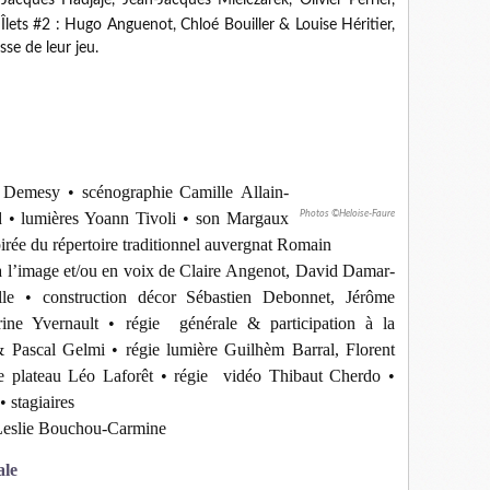
Jacques Hadjaje, Jean-Jacques Mielczarek, Olivier Perrier,
lets #2 : Hugo Anguenot, Chloé Bouiller & Louise Héritier,
sse de leur jeu.
e Demesy • scénographie Camille Allain-
 • lumières Yoann Tivoli • son Margaux
Photos ©Heloise-Faure
rée du répertoire traditionnel auvergnat Romain
 à l’image et/ou en voix de Claire Angenot, David Damar-
lle • construction décor Sébastien Debonnet, Jérôme
ine Yvernault • régie générale & participation à la
 Pascal Gelmi • régie lumière Guilhèm Barral, Florent
ie plateau Léo Laforêt • régie vidéo Thibaut Cherdo •
 stagiaires
Leslie Bouchou-Carmine
ale