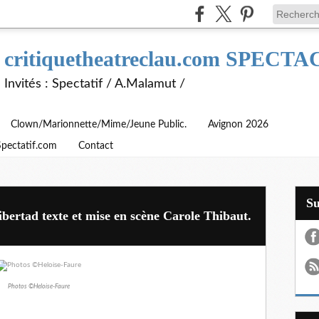
critiquetheatreclau.com SPEC
Invités : Spectatif / A.Malamut /
Clown/Marionnette/Mime/Jeune Public.
Avignon 2026
Spectatif.com
Contact
S
ibertad texte et mise en scène Carole Thibaut.
Photos ©Heloise-Faure