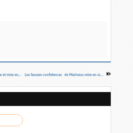
Dans ta peau conte musical fantastique. Texte et mise en scène Julie Ménard
Les fausses confidences de Marivaux mise en scène Alain Françon