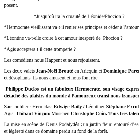
posent.
*Jusqu’où ira la cruauté de Léonide/Phocion ?
*Hermocrate vieillissant va-t-il renier ses principes et céder à l’amour
*Léontine va-t-elle croire à cet amour inespéré de Phocion ?
*Agis acceptera-t-il cette tromperie ?
Les comédiens nous Happent et nous réjouissent.
Les deux valets
Jean-Noël Brouté
en Arlequin et
Dominique Pare
et désopilants. Ils nous amusent et nous font rire.
Philippe Duclos est un fabuleux Hermocrate, son visage expre
détaché des plaisirs du monde à l’amoureux transi nous transper
Sans oublier :
Hermidas:
Edwige Baily /
Léontine
:
Stéphane Excof
Agis:
Thibaut Vinçon
/
Musicien
Christophe Coin. Tous très tale
La mise en scène de Denis Podalydés ; un jardin fleuri entouré d’eau
et légèreté dans ce domaine perdu au fond de la forêt.