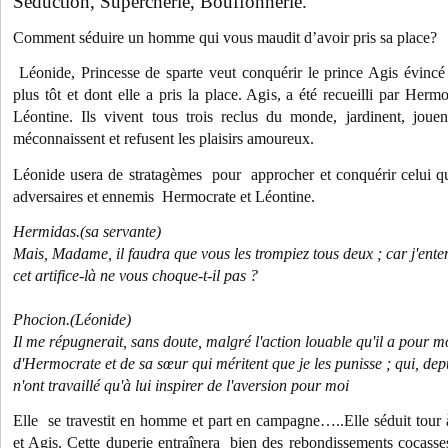
Séduction, Supercherie, Bouffonnerie.
Comment séduire un homme qui vous maudit d’avoir pris sa place?
Léonide, Princesse de sparte veut conquérir le prince Agis évincé
plus tôt et dont elle a pris la place. Agis, a été recueilli par Her
Léontine. Ils vivent tous trois reclus du monde, jardinent, jou
méconnaissent et refusent les plaisirs amoureux.
Léonide usera de stratagèmes pour approcher et conquérir celui qu
adversaires et ennemis Hermocrate et Léontine.
Hermidas.(sa servante)
Mais, Madame, il faudra que vous les trompiez tous deux ; car j'ente
cet artifice-là ne vous choque-t-il pas ?
Phocion.(Léonide)
Il me répugnerait, sans doute, malgré l'action louable qu'il a pour m
d'Hermocrate et de sa sœur qui méritent que je les punisse ; qui, dep
n'ont travaillé qu'à lui inspirer de l'aversion pour moi
Elle se travestit en homme et part en campagne…..Elle séduit tour
et Agis. Cette duperie entraînera bien des rebondissements cocasse